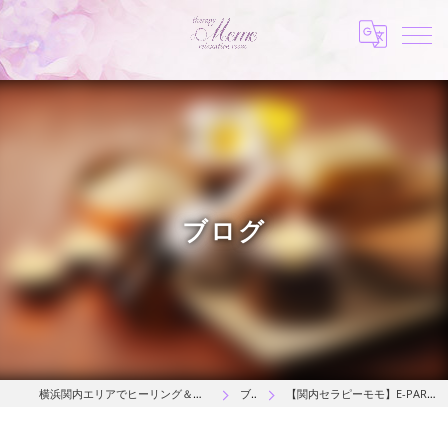
ブログ
横浜関内エリアでヒーリング＆マッサージサロンならtherapy MOMO
ブログ
【関内セラピーモモ】E-PARKからだリフレでキャンペーン中♪