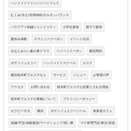
ハンドメイドインジャパンフェス
むくみ/冷え/自律神経/ホルモンバランス
パラグアイ刺繍ニャンドゥティ
小学生参加
親子で参加
夏休み体験
スマニュークーポン
イベント出店
みなとみらい象の鼻テラス
ペイペイクーポン
横浜関内
ボディジュエリー
ハンドメイドスクール
エステ
横浜桜木町でエステなら
サービス
メニュー
お客様の声
アクセス
お問い合わせ
桜木町でエステが必要とされる理由
桜木町でエステの業種について
プライバシーポリシー
セラピーモモ
横浜
ボディジュエリーシール
表参道カフェ
刺繍/手芸/体験教室/ワークショップ/習い事
マテ茶専門店/東京/原宿