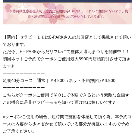
【関内】セラピーモモはE-PARKさんの加盟店として掲載させて頂い
ております。
ただ今、E－PARKからだリフレにて整体大還元まつりを開催中！！
初回ネットご予約でクーポンご使用最大3900円店頭割引させて頂き
ます♪
ーーーーーーーーーー
足裏40分コース 通常｜￥4,500→ネット予約(初回)￥3,500
ーーーーーーーーーー
こちらがクーポンご使用で￥０にて体験できるという素敵な企画★
この機会に是非セラピーモモを知って頂ければ嬉しいです♪
※クーポンご使用の場合、短時間で施術を体感して頂く為、本予約コ
ースの内容から少々省かせて頂いている部分が御座いますので予め
ご了承ください。